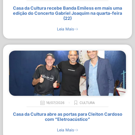
Casa da Cultura recebe Banda Emiless em mais uma
edição do Concerto Gabriel Joaquim na quarta-feira
(22)
Leia Mais
16/07/2026
CULTURA
Casa da Cultura abre as portas para Cleiton Cardoso
com “Eletroacústico”
Leia Mais