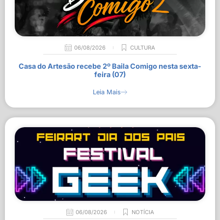
06/08/2026
CULTURA
Casa do Artesão recebe 2º Baila Comigo nesta sexta-
feira (07)
Leia Mais
06/08/2026
NOTÍCIA