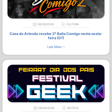
06/08/2026
CULTURA
Casa do Artesão recebe 2º Baila Comigo nesta sexta-
feira (07)
Leia Mais
06/08/2026
NOTÍCIA