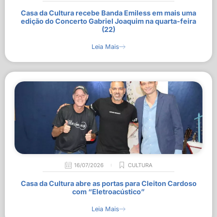
Casa da Cultura recebe Banda Emiless em mais uma
edição do Concerto Gabriel Joaquim na quarta-feira
(22)
Leia Mais
16/07/2026
CULTURA
Casa da Cultura abre as portas para Cleiton Cardoso
com “Eletroacústico”
Leia Mais