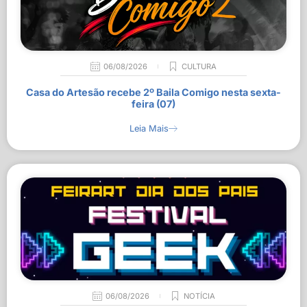
06/08/2026
CULTURA
Casa do Artesão recebe 2º Baila Comigo nesta sexta-
feira (07)
Leia Mais
06/08/2026
NOTÍCIA