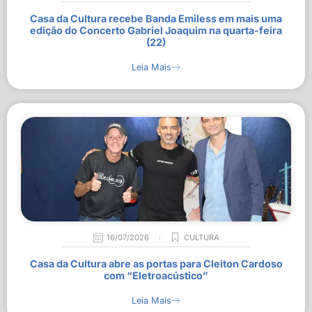
Casa da Cultura recebe Banda Emiless em mais uma
edição do Concerto Gabriel Joaquim na quarta-feira
(22)
Leia Mais
16/07/2026
CULTURA
Casa da Cultura abre as portas para Cleiton Cardoso
com “Eletroacústico”
Leia Mais