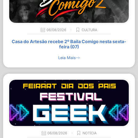
06/08/2026
CULTURA
Casa do Artesão recebe 2º Baila Comigo nesta sexta-
feira (07)
Leia Mais
06/08/2026
NOTÍCIA