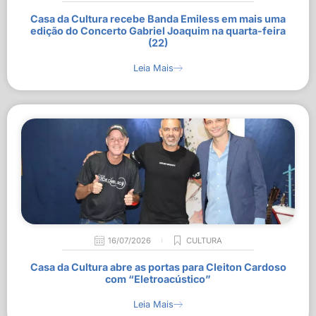
Casa da Cultura recebe Banda Emiless em mais uma
edição do Concerto Gabriel Joaquim na quarta-feira
(22)
Leia Mais
16/07/2026
CULTURA
Casa da Cultura abre as portas para Cleiton Cardoso
com “Eletroacústico”
Leia Mais