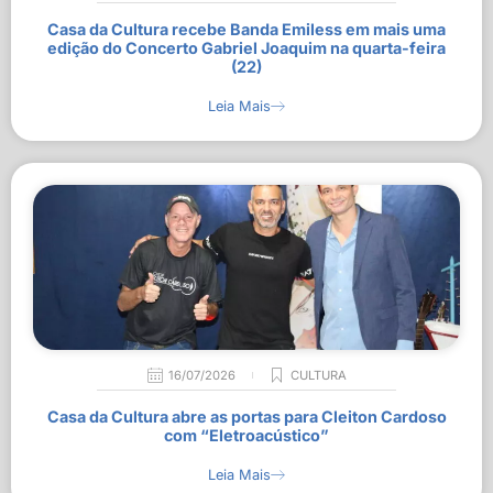
Casa da Cultura recebe Banda Emiless em mais uma
edição do Concerto Gabriel Joaquim na quarta-feira
(22)
Leia Mais
16/07/2026
CULTURA
Casa da Cultura abre as portas para Cleiton Cardoso
com “Eletroacústico”
Leia Mais