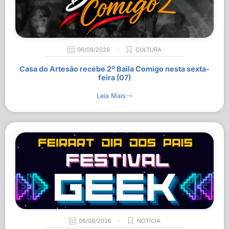
06/08/2026
CULTURA
Casa do Artesão recebe 2º Baila Comigo nesta sexta-
feira (07)
Leia Mais
06/08/2026
NOTÍCIA