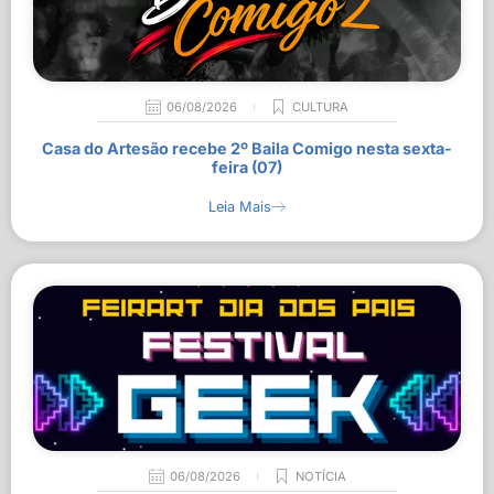
06/08/2026
CULTURA
Casa do Artesão recebe 2º Baila Comigo nesta sexta-
feira (07)
Leia Mais
06/08/2026
NOTÍCIA