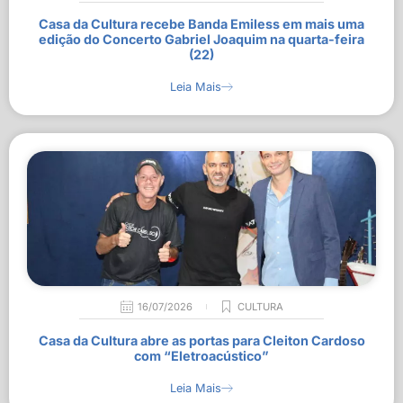
Casa da Cultura recebe Banda Emiless em mais uma
edição do Concerto Gabriel Joaquim na quarta-feira
(22)
Leia Mais
16/07/2026
CULTURA
Casa da Cultura abre as portas para Cleiton Cardoso
com “Eletroacústico”
Leia Mais