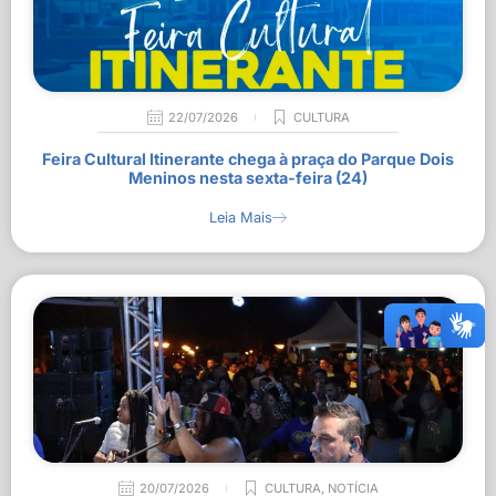
22/07/2026
CULTURA
Feira Cultural Itinerante chega à praça do Parque Dois
Meninos nesta sexta-feira (24)
Leia Mais
20/07/2026
CULTURA
,
NOTÍCIA