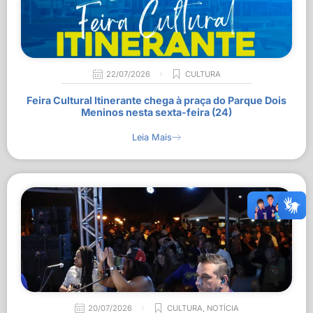
22/07/2026
CULTURA
Feira Cultural Itinerante chega à praça do Parque Dois
Meninos nesta sexta-feira (24)
Leia Mais
20/07/2026
CULTURA
,
NOTÍCIA