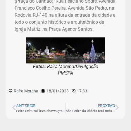
(Praça do Canhão), Rua Feliciano Sodré, Avenida
Francisco Coelho Pereira, Avenida São Pedro, na
Rodovia RJ-140 na altura da entrada da cidade e
todo o conjunto histórico e arquitetônico da
Igreja Matriz, na Praça Agenor Santos.
Fotos:
Raíra Morena/Divulgação
PMSPA
Raíra Morena
18/01/2023
17:33
ANTERIOR
PROXIMO
Feira Cultural leva shows gratuitos e feira de artesanato ao Centro de São Pedro da Aldeia
São Pedro da Aldeia terá música ao vivo e apresentação de dança árabe neste sábado (21)