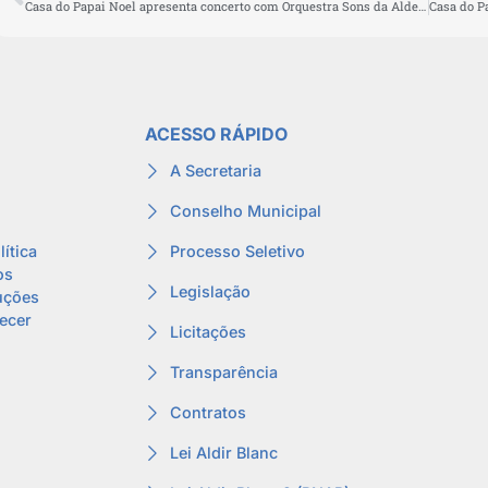
Casa do Papai Noel apresenta concerto com Orquestra Sons da Aldeia nesta sexta-feira (12)
ACESSO RÁPIDO
A Secretaria
Conselho Municipal
Processo Seletivo
lítica
os
Legislação
uções
lecer
Licitações
Transparência
Contratos
Lei Aldir Blanc