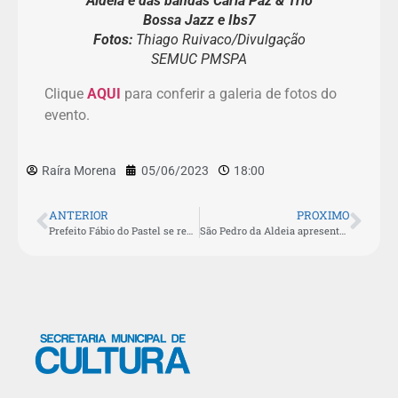
Aldeia e das bandas Carla Paz & Trio
Bossa Jazz e Ibs7
Fotos:
Thiago Ruivaco/Divulgação
SEMUC PMSPA
Clique
AQUI
para conferir a galeria de fotos do
evento.
Raíra Morena
05/06/2023
18:00
ANTERIOR
PROXIMO
Prefeito Fábio do Pastel se reúne com representantes da Secretaria de Estado de Cultura
São Pedro da Aldeia apresenta concerto gratuito de MPB nesta quarta-feira (07)