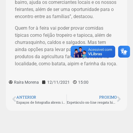
bairro, ajuda os comerciantes locais e os nossos
feirantes, além de ser uma oportunidade para o
encontro entre as famílias”, destacou.
Quem for à feira vai poder provar comidas
típicas como feijão tropeiro e tapioca, além de
churrasquinho, caldos e salgados. Mas tem
ainda opções para levar para casa, como os
produtos da agricultura familiar praticada na
localidade, como batata, aipim e farinha da roça.
Raíra Morena
12/11/2021
15:00
ANTERIOR
PROXIMO
Espaços de fotografia abrem inscrições para aulas gratuitas em São Pedro da Aldeia
Espetáculo on-line resgata história da população negra e tem estreia marcada para este sábado (20)