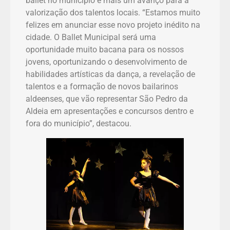
ballet no município é mais um avanço para a
valorização dos talentos locais. “Estamos muito
felizes em anunciar esse novo projeto inédito na
cidade. O Ballet Municipal será uma
oportunidade muito bacana para os nossos
jovens, oportunizando o desenvolvimento de
habilidades artísticas da dança, a revelação de
talentos e a formação de novos bailarinos
aldeenses, que vão representar São Pedro da
Aldeia em apresentações e concursos dentro e
fora do município”, destacou.