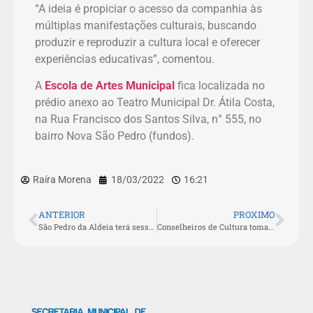
“A ideia é propiciar o acesso da companhia às
múltiplas manifestações culturais, buscando
produzir e reproduzir a cultura local e oferecer
experiências educativas”, comentou.
A
Escola de Artes Municipal
fica localizada no
prédio anexo ao Teatro Municipal Dr. Átila Costa,
na Rua Francisco dos Santos Silva, n° 555, no
bairro Nova São Pedro (fundos).
Raíra Morena
18/03/2022
16:21
ANTERIOR
PROXIMO
São Pedro da Aldeia terá sessão gratuita de cinema do Cine Tela FUNARJ nesta sexta (18)
Conselheiros de Cultura tomam posse em São Pedro da Aldeia