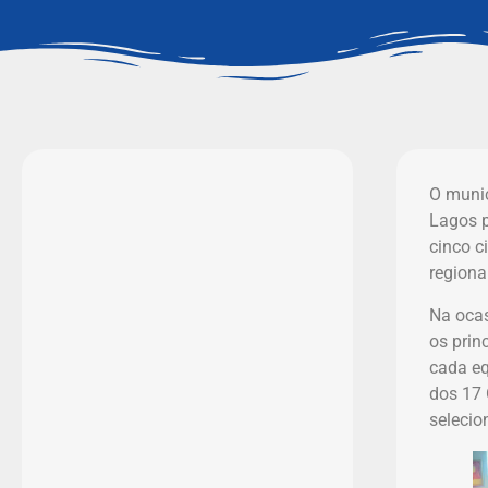
O munic
Lagos p
cinco c
regiona
Na ocas
os prin
cada eq
dos 17 
selecio