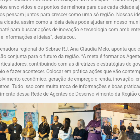
ios envolvidos e os pontos de melhora para que cada cidade 
os pensam juntos para crescer como uma só região. Nossas i
a cidade, assim como a ideia deles pode ajudar em nosso muni
baté para buscar ações de inovação e tecnologia com ambiente
e informações e ideias”, destacou.
enadora regional do Sebrae RJ, Ana Cláudia Melo, aponta que o 
ão conjunta para o futuro da região. “A meta é formar os Agen
rticuladores, contribuindo com as diretrizes e estratégias de go
io e fazer acontecer. Colocar em prática ações que vão contemp
lvimento econômico, geração de emprego e renda, inovação, e
utros. Tudo isso com muita troca de informações e boas prática
cimento dessa Rede de Agentes de Desenvolvimento da Região do