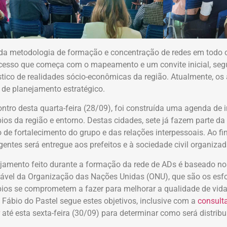
da metodologia de formação e concentração de redes em todo o 
esso que começa com o mapeamento e um convite inicial, seg
tico de realidades sócio-econômicas da região. Atualmente, os
 de planejamento estratégico.
ntro desta quarta-feira (28/09), foi construída uma agenda de 
ios da região e entorno. Destas cidades, sete já fazem parte d
 de fortalecimento do grupo e das relações interpessoais. Ao fi
gentes será entregue aos prefeitos e à sociedade civil organizad
jamento feito durante a formação da rede de ADs é baseado no
ável da Organização das Nações Unidas (ONU), que são os esfo
ios se comprometem a fazer para melhorar a qualidade de vid
o Fábio do Pastel segue estes objetivos, inclusive com a
consulta
r
até esta sexta-feira (30/09) para determinar como será distri