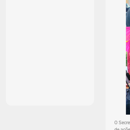
O Secre
de açõe