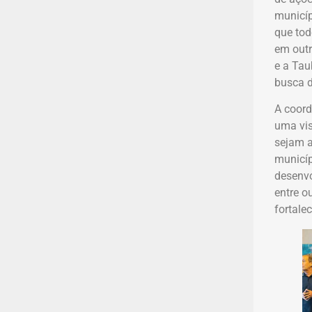
municíp
que tod
em outr
e a Tau
busca d
A coord
uma vis
sejam a
municíp
desenvo
entre o
fortale