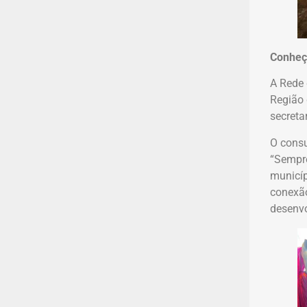
Conheç
A Rede 
Região 
secreta
O consu
“Sempre
municíp
conexão
desenvo