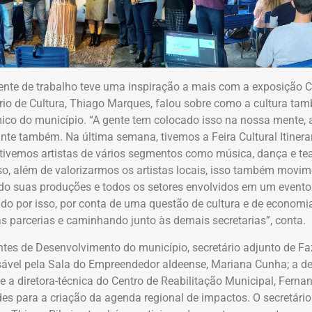
nte de trabalho teve uma inspiração a mais com a exposição Co
rio de Cultura, Thiago Marques, falou sobre como a cultura t
co do município. “A gente tem colocado isso na nossa mente, 
nte também. Na última semana, tivemos a Feira Cultural Itinera
 tivemos artistas de vários segmentos como música, dança e teat
o, além de valorizarmos os artistas locais, isso também movi
o suas produções e todos os setores envolvidos em um evento
do por isso, por conta de uma questão de cultura e de economi
s parcerias e caminhando junto às demais secretarias”, conta.
tes de Desenvolvimento do município, secretário adjunto de F
ável pela Sala do Empreendedor aldeense, Mariana Cunha; a de
e a diretora-técnica do Centro de Reabilitação Municipal, Ferna
des para a criação da agenda regional de impactos. O secretário