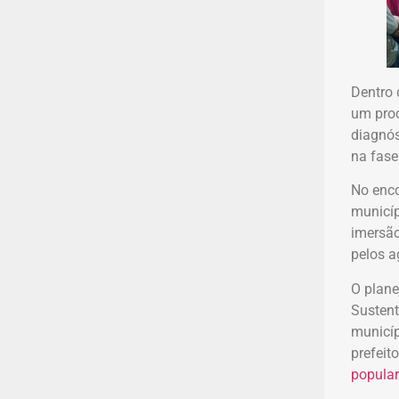
Dentro 
um proc
diagnós
na fase
No enco
municíp
imersão
pelos a
O plane
Sustent
municíp
prefeit
popula