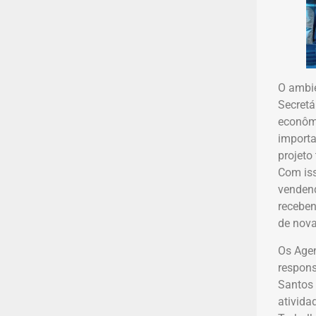
O ambie
Secretá
econômi
importa
projeto
Com iss
vendend
receben
de nova
Os Agen
respons
Santos 
ativida