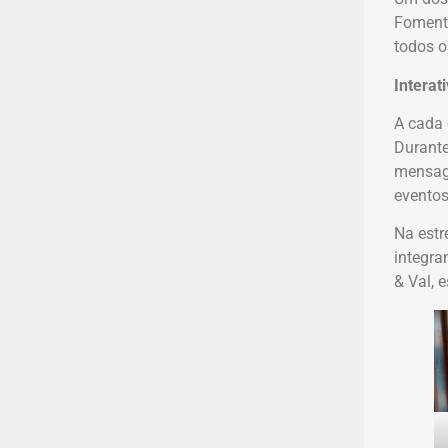
Fomento
todos o
Interat
A cada 
Durante
mensage
eventos
Na estr
integra
& Val, 