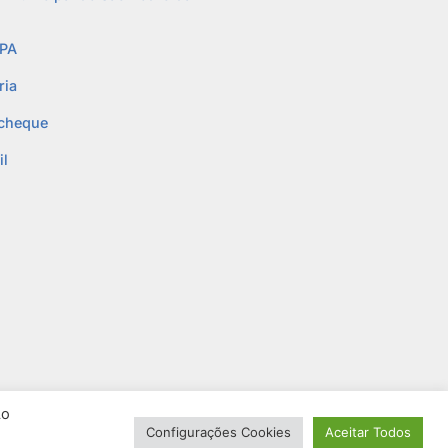
PA
ria
cheque
l
Ao
Configurações Cookies
Aceitar Todos