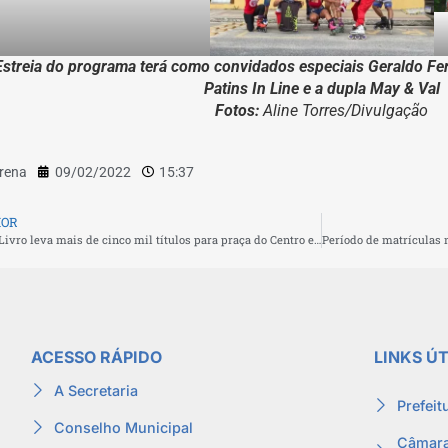
Estreia do programa terá como convidados especiais Geraldo Fer
Patins In Line
e a dupla May & Val
Fotos:
Aline Torres/Divulgação
rena
09/02/2022
15:37
IOR
Feira do Livro leva mais de cinco mil títulos para praça do Centro em São Pedro da Aldeia
ACESSO RÁPIDO
LINKS ÚT
A Secretaria
Prefeit
Conselho Municipal
Câmara