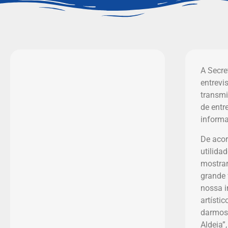
A Secre
entrevi
transmi
de entr
informa
De acor
utilida
mostrar
grande 
nossa i
artísti
darmos 
Aldeia”