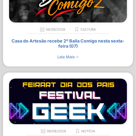
06/08/2026
CULTURA
Casa do Artesão recebe 2º Baila Comigo nesta sexta-
feira (07)
Leia Mais
06/08/2026
NOTÍCIA