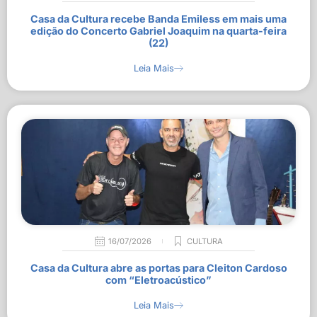
Casa da Cultura recebe Banda Emiless em mais uma
edição do Concerto Gabriel Joaquim na quarta-feira
(22)
Leia Mais
16/07/2026
CULTURA
Casa da Cultura abre as portas para Cleiton Cardoso
com “Eletroacústico”
Leia Mais