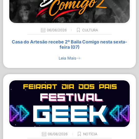
06/08/2026
CULTURA
Casa do Artesão recebe 2º Baila Comigo nesta sexta-
feira (07)
Leia Mais
06/08/2026
NOTÍCIA