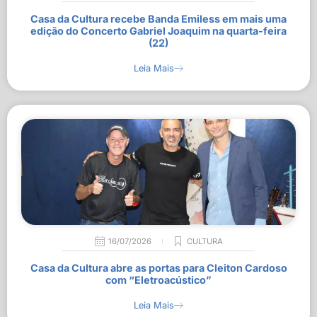
Casa da Cultura recebe Banda Emiless em mais uma
edição do Concerto Gabriel Joaquim na quarta-feira
(22)
Leia Mais
16/07/2026
CULTURA
Casa da Cultura abre as portas para Cleiton Cardoso
com “Eletroacústico”
Leia Mais