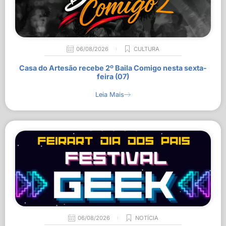
06/08/2026
CULTURA
Casa do Artesão recebe 2º Baila Comigo nesta sexta-
feira (07)
Leia Mais
06/08/2026
NOTÍCIA