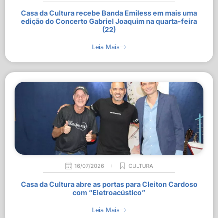
Casa da Cultura recebe Banda Emiless em mais uma
edição do Concerto Gabriel Joaquim na quarta-feira
(22)
Leia Mais
16/07/2026
CULTURA
Casa da Cultura abre as portas para Cleiton Cardoso
com “Eletroacústico”
Leia Mais