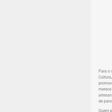
Para o 
Cultura
promovi
merece 
artesan
de pand
Quem pa