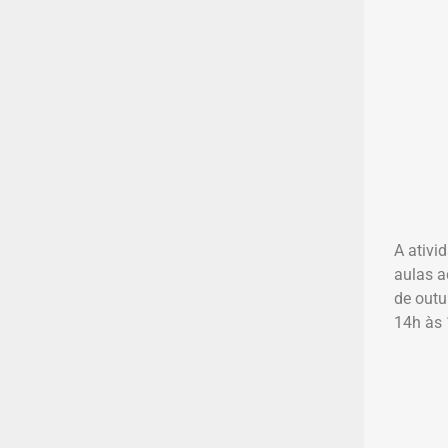
A ativi
aulas a
de outu
14h às