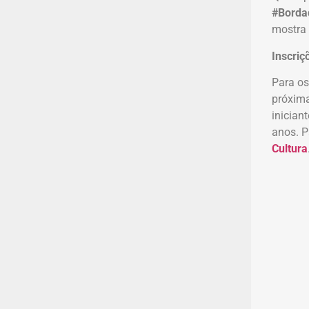
#Borda
mostra 
Inscriç
Para os
próxima
inician
anos. P
Cultura