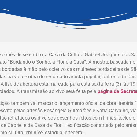
 o mês de setembro, a Casa da Cultura Gabriel Joaquim dos Sa
ato “Bordando o Sonho, a Flor e a Casa”. A mostra, baseada no 
s bordadas à mão pelo coletivo das mulheres bordadeiras de Sã
das na vida e obra do renomado artista popular, patrono da Cas
. A live de abertura está marcada para esta sexta-feira (3), às 19h
rdados. A transmissão ao vivo será feita pela
página da Secreta
ição também vai marcar o lançamento oficial da obra literária 
escrita pelas artesãs Rosângela Guimarães e Kátia Carvalho, viab
estão retratados os diversos desenhos feitos com linhas, tecido e
a de Gabriel e da Casa da Flor – edificação construída pelo art
nio cultural em nível estadual e federal.