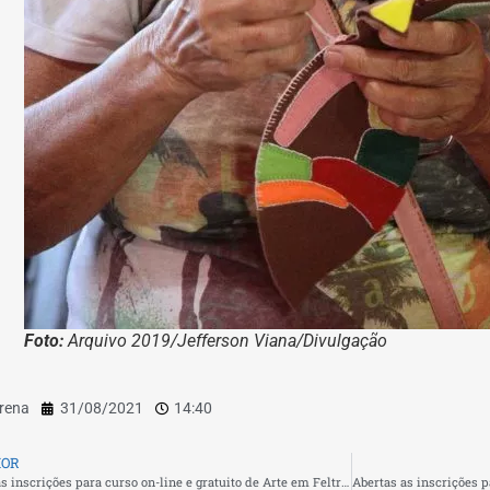
Foto:
Arquivo 2019/Jefferson Viana/Divulgação
rena
31/08/2021
14:40
IOR
Abertas as inscrições para curso on-line e gratuito de Arte em Feltro em São Pedro da Aldeia