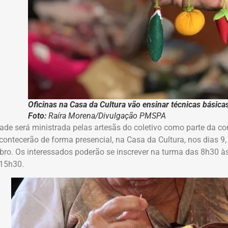
Oficinas na Casa da Cultura vão ensinar técnicas básic
Foto:
Raíra Morena/Divulgação PMSPA
dade será ministrada pelas artesãs do coletivo como parte da con
contecerão de forma presencial, na Casa da Cultura, nos dias 9,
bro. Os interessados poderão se inscrever na turma das 8h30 à
 15h30.