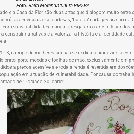
Foto:
Raíra Morena/Cultura PMSPA
ado e a Casa da Flor são duas artes que dialogam muito entre si.
s mãos generosas e cuidadosas, ‘bordou’ cada pedacinho da Cas
com suas habilidades manuais, resgatam a arte milenar dos 
a construir narrativas e a valorizar a história e a identidade cul
ela.
018, o grupo de mulheres artesãs se dedica a produzir e a com
e prato, porta moedas e toalhas de mão, exclusivamente em pr
didos a preços acessíveis e toda a renda é revertida em doaçõe
população em situação de vulnerabilidade. Por causa do trabal
hamado de “Bordado Solidário”.