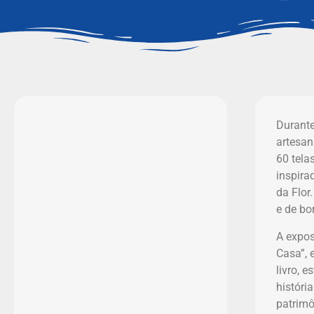
Durante
artesan
60 tela
inspira
da Flor
e de bo
A expos
Casa”, 
livro, 
históri
patrimô