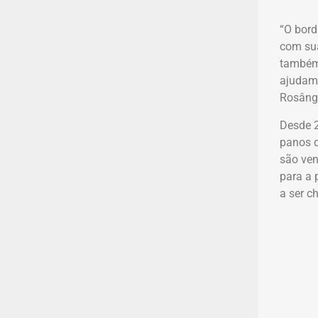
“O bord
com sua
também 
ajudam 
Rosâng
Desde 2
panos d
são ven
para a 
a ser c