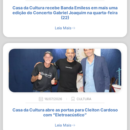
Casa da Cultura recebe Banda Emiless em mais uma
edição do Concerto Gabriel Joaquim na quarta-feira
(22)
Leia Mais
16/07/2026
CULTURA
Casa da Cultura abre as portas para Cleiton Cardoso
com “Eletroacústico”
Leia Mais