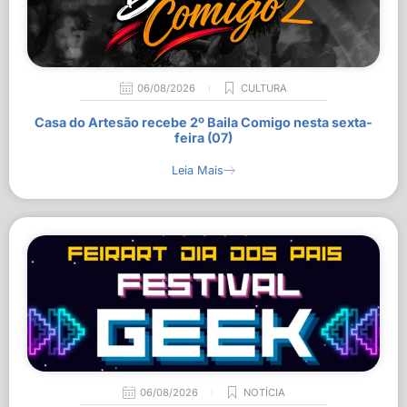
06/08/2026
CULTURA
Casa do Artesão recebe 2º Baila Comigo nesta sexta-
feira (07)
Leia Mais
06/08/2026
NOTÍCIA