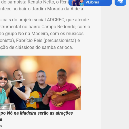
o do sambista Renato Netto, o Renatinho,
ontece no bairro Jardim Morada da Aldeia.
cais do projeto social ADCREC, que atende
instrumental no bairro Campo Redondo, com o
do grupo Nó na Madeira, com os músicos
nista), Fabrício Reis (percussionista) e
leção de clássicos do samba carioca.
po Nó na Madeira serão as atrações
e
ão